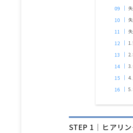
失
失
失
1
2
3
4
5
STEP 1｜ヒア