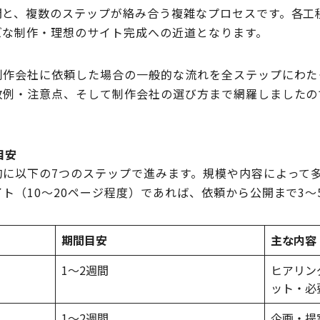
開と、複数のステップが絡み合う複雑なプロセスです。各工
ズな制作・理想のサイト完成への近道となります。
制作会社に依頼した場合の一般的な流れを全ステップにわた
敗例・注意点、そして制作会社の選び方まで網羅しましたの
目安
的に以下の7つのステップで進みます。規模や内容によって
ト（10〜20ページ程度）であれば、依頼から公開まで3〜
期間目安
主な内容
1〜2週間
ヒアリン
ット・必
1〜2週間
企画・提